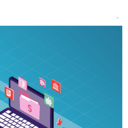
rs
FR