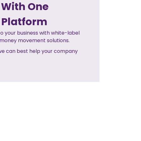
 With One
 Platform
o your business with white-label
e money movement solutions.
 we can best help your company
NO NEXT POST
NEXT POST>>