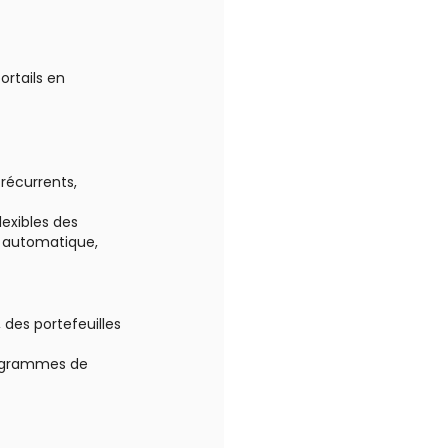
ortails en
récurrents,
lexibles des
t automatique,
 des portefeuilles
rogrammes de