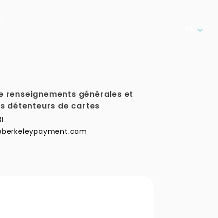
rs
FR
 renseignements générales et
s détenteurs de cartes
1
fo@berkeleypayment.com