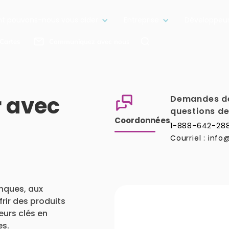
 pouvons-nous vous aider
Entreprise
Développeu
Cartes
Communiquez avec nous
 avec
Demandes de
questions de
Coordonnées
1-888-642-288
Courriel : in
nques, aux
rir des produits
urs clés en
es.