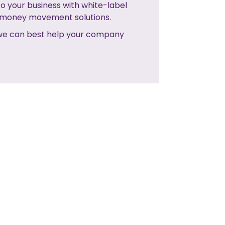
o your business with white-label
e money movement solutions.
 we can best help your company
NO NEXT POST
NEXT POST>>