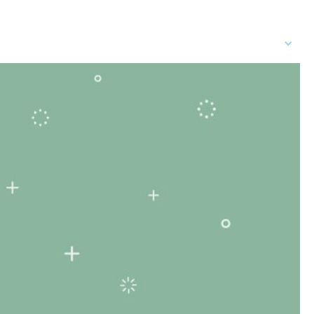
rs
FR