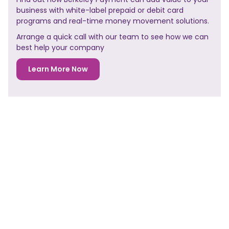
business with white-label prepaid or debit card
programs and real-time money movement solutions.
Arrange a quick call with our team to see how we can
best help your company
Learn More Now
NO PREVIOUS POST
<< PREVIOUS POST
NO NEXT POST
NEXT POST>>