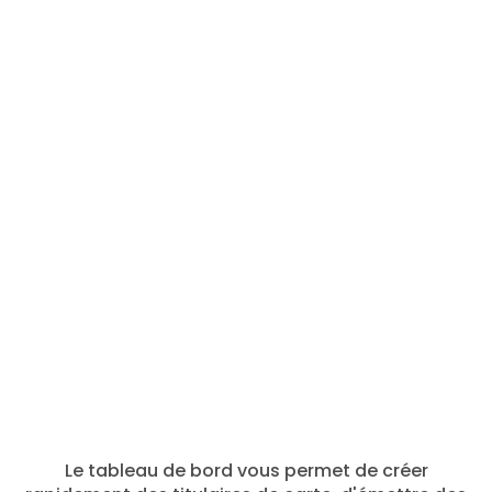
entièrement
personnalisable en
étiquette blanche conçue
pour les agences
partenaires.
EN
VOIR
LUS
Le tableau de bord vous permet de créer