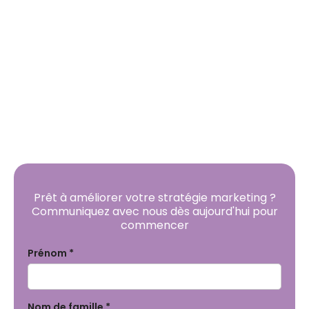
Prêt pour le Programme de
récompenses et d'incitatifs
que vos clients
recherchent ?
« Envoyer. Dépenser. Et recevez de l'argent.
Une plateforme de paiement exceptionnelle »
Prêt à améliorer votre stratégie marketing ?
Communiquez avec nous dès aujourd'hui pour
commencer
Prénom *
Nom de famille *